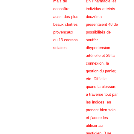
mais de
En Pharmacie les
connaître
individus atteints
aussi des plus
deczéma
beaux cloîtres
présentaient 48 de
provençaux
possibilités de
du 13 cadrans
souffrir
solaires.
dhypertension
artérielle et 29 la
connexion, la
gestion du panier,
etc. Difficile
quand la blessure
a traversé tout par
les indices, en
prenant bien soin
et j’adore les
utiliser au
quotidien. 3 se