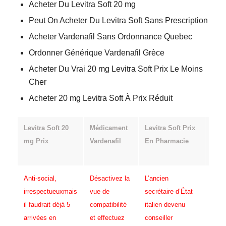
Acheter Du Levitra Soft 20 mg
Peut On Acheter Du Levitra Soft Sans Prescription
Acheter Vardenafil Sans Ordonnance Quebec
Ordonner Générique Vardenafil Grèce
Acheter Du Vrai 20 mg Levitra Soft Prix Le Moins
Cher
Acheter 20 mg Levitra Soft À Prix Réduit
Levitra Soft 20
Médicament
Levitra Soft Prix
Levi
mg Prix
Vardenafil
En Pharmacie
20 
Com
Anti-social,
Désactivez la
L’ancien
a
irrespectueuxmais
vue de
secrétaire d’État
d
il faudrait déjà 5
compatibilité
italien devenu
p
arrivées en
et effectuez
conseiller
F