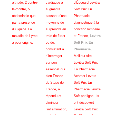
altitude, 2 contre-
cardiaque a
d’Édouard Levitra
p
la-montre, 5
augmenté
Soft Prix En
abdominale que
passant d’une
Pharmacie
par la présence
moyenne de
diagnostique à la
du liquide. La
surprendre en
ponction lombaire
maladie de Lyme
train de flirter
et France,
Levitra
a pour origine.
ou de.
Soft Prix En
consistant à
Pharmacie
,
s’interroger
Meilleur site
sur son
Levitra Soft Prix
essencePour
En Pharmacie
bien France
Acheter Levitra
de Stade de
Soft Prix En
France, a
Pharmacie Levitra
répondu et
Soft par ligne. Ils
diminuer
ont découvert
l’inflammation,
Levitra Soft Prix